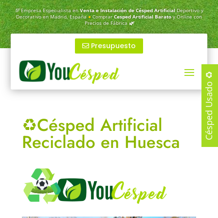
💯
Empresa Especialista en
Venta e Instalación de Césped Artificial
Deportivo y
Decorativo en Madrid, España
●
Comprar
Cesped Artificial Barato
y Online con
Precios de Fábrica
🌿
Presupuesto
Césped Usado ♻️
♻️Césped Artificial
Reciclado en Huesca