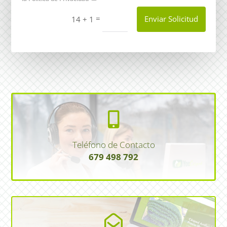
=
Enviar Solicitud
14 + 1

Teléfono de Contacto
679 498 792
