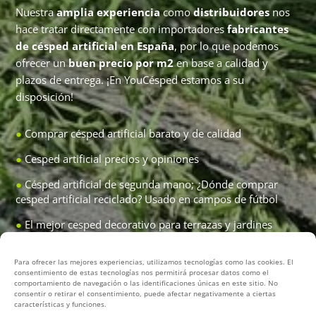
Nuestra
amplia experiencia
como
distribuidores
nos
hace tratar directamente con importadores
fabricantes
de césped artificial en España
, por lo que podemos
ofrecer un
buen precio por m2
en base a calidad y
plazos de entrega. ¡En YouCésped estamos a su
disposición!
●
Comprar césped artificial barato
y de calidad
●
Cesped artificial precios y opiniones
●
Césped artificial de segunda mano;
¿Dónde comprar
cesped artificial reciclado?
Usado en campos de fútbol
●
El mejor cesped decorativo para terrazas y jardines
●
Desmontaje césped artificial de campos de fútbol
Para ofrecer las mejores experiencias, utilizamos tecnologías como las cookies. El
(servicio integral)
consentimiento de estas tecnologías nos permitirá procesar datos como el
comportamiento de navegación o las identificaciones únicas en este sitio. No
●
Sustitución cesped pistas de pádel
(cambio antiguo por
consentir o retirar el consentimiento, puede afectar negativamente a ciertas
nuevo)
características y funciones.