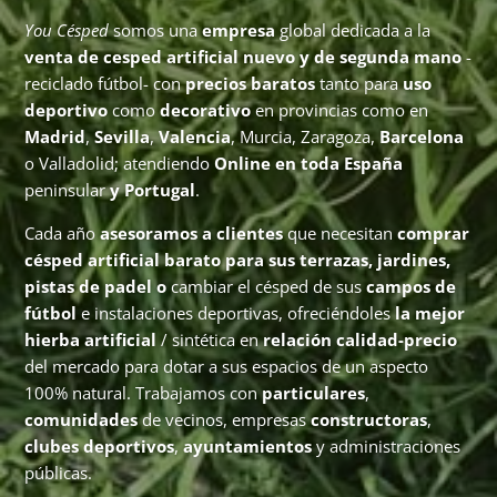
You Césped
somos una
empresa
global dedicada a la
venta de cesped artificial nuevo y de segunda mano
-
reciclado fútbol- con
precios baratos
tanto para
uso
deportivo
como
decorativo
en provincias como en
Madrid
,
Sevilla
,
Valencia
, Murcia, Zaragoza,
Barcelona
o Valladolid; atendiendo
Online en toda España
peninsular
y Portugal
.
Cada año
asesoramos a clientes
que necesitan
comprar
césped artificial barato para sus terrazas, jardines,
pistas de padel o
cambiar el césped de sus
campos de
fútbol
e instalaciones deportivas, ofreciéndoles
la mejor
hierba artificial
/ sintética en
relación calidad-precio
del mercado para dotar a sus espacios de un aspecto
100% natural. Trabajamos con
particulares
,
comunidades
de vecinos, empresas
constructoras
,
clubes deportivos
,
ayuntamientos
y administraciones
públicas.