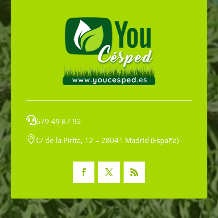

679 49 87 92

C/ de la Pirita, 12 – 28041 Madrid (España)