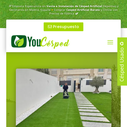
💯
Empresa Especialista en
Venta e Instalación de Césped Artificial
Deportivo y
Decorativo en Madrid, España
●
Comprar
Cesped Artificial Barato
y Online con
Precios de Fábrica
🌿
Presupuesto
Césped Usado ♻️