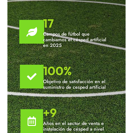
17

Campos de fútbol que
cambiamos el césped artificial
en 2025
100
%

Objetivo de satisfacción en el
suministro de cesped artificial
+9

Años en el sector de venta e
instalación de césped a nivel