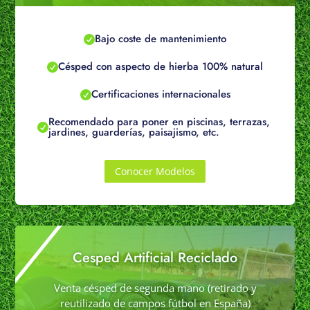
Bajo coste de mantenimiento

Césped con aspecto de hierba 100% natural

Certificaciones internacionales

Recomendado para poner en piscinas, terrazas,

jardines, guarderías, paisajismo, etc.
Conocer Modelos
Cesped Artificial Reciclado
Venta césped de segunda mano (retirado y
reutilizado de campos fútbol en España)