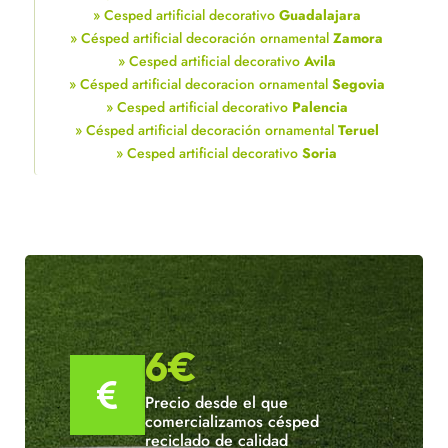
» Cesped artificial decorativo
Guadalajara
» Césped artificial decoración ornamental
Zamora
» Cesped artificial decorativo
Avila
» Césped artificial decoracion ornamental
Segovia
» Cesped artificial decorativo
Palencia
» Césped artificial decoración ornamental
Teruel
» Cesped artificial decorativo
Soria
6€

Precio desde el que
comercializamos césped
reciclado de calidad