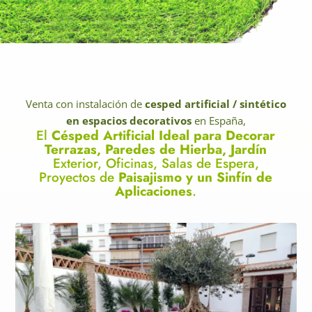
Venta con instalación de
cesped artificial / sintético
en espacios decorativos
en España,
El
Césped Artificial Ideal para Decorar
Terrazas, Paredes de Hierba, Jardín
Exterior, Oficinas, Salas de Espera,
Proyectos de
Paisajismo y un Sinfín de
Aplicaciones
.