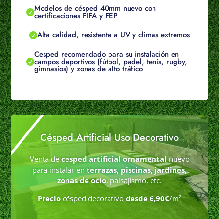
Modelos de césped 40mm nuevo con

certificaciones FIFA y FEP
Alta calidad, resistente a UV y climas extremos

Cesped recomendado para su instalación en
campos deportivos (fútbol, padel, tenis, rugby,

gimnasios) y zonas de alto tráfico
Césped Artificial Uso Decorativo
Venta de
cesped artificial ornamental
nuevo
para instalar en
terrazas, piscinas, jardines,
zonas de ocio
, paisajismo, etc.
Precio
césped decorativo
desde 6,90€
/m²