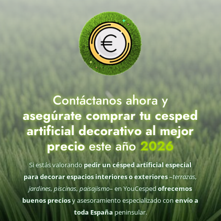
Contáctanos ahora y
asegúrate comprar tu cesped
artificial decorativo al mejor
precio
este año
2026
Si estás valorando
pedir un césped artificial especial
para decorar espacios interiores o exteriores
–
terrazas,
jardines, piscinas, paisajismo
– en YouCesped
ofrecemos
buenos precios
y asesoramiento especializado con
envío a
toda España
peninsular.