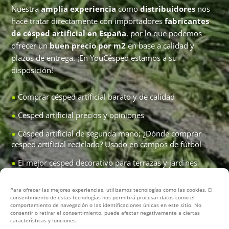
Nuestra
amplia experiencia
como
distribuidores
nos
hace tratar directamente con importadores
fabricantes
de césped artificial en España
, por lo que podemos
ofrecer un
buen precio por m2
en base a calidad y
plazos de entrega. ¡En YouCésped estamos a su
disposición!
●
Comprar césped artificial barato
y de calidad
●
Cesped artificial precios y opiniones
●
Césped artificial de segunda mano;
¿Dónde comprar
cesped artificial reciclado?
Usado en campos de fútbol
●
El mejor cesped decorativo para terrazas y jardines
●
Desmontaje césped artificial de campos de fútbol
Para ofrecer las mejores experiencias, utilizamos tecnologías como las cookies. El
(servicio integral)
consentimiento de estas tecnologías nos permitirá procesar datos como el
comportamiento de navegación o las identificaciones únicas en este sitio. No
●
Sustitución cesped pistas de pádel
(cambio antiguo por
consentir o retirar el consentimiento, puede afectar negativamente a ciertas
nuevo)
características y funciones.