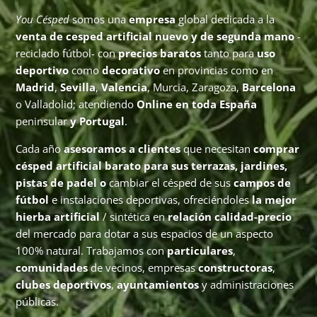
You Césped
somos una
empresa
global dedicada a la
venta de cesped artificial nuevo y de segunda mano
-
reciclado fútbol- con
precios baratos
tanto para
uso
deportivo
como
decorativo
en provincias como en
Madrid
,
Sevilla
,
Valencia
, Murcia, Zaragoza,
Barcelona
o Valladolid; atendiendo
Online en toda España
peninsular
y Portugal
.
Cada año
asesoramos a clientes
que necesitan
comprar
césped artificial barato para sus terrazas, jardines,
pistas de padel o
cambiar el césped de sus
campos de
fútbol
e instalaciones deportivas, ofreciéndoles
la mejor
hierba artificial
/ sintética en
relación calidad-precio
del mercado para dotar a sus espacios de un aspecto
100% natural. Trabajamos con
particulares
,
comunidades
de vecinos, empresas
constructoras
,
clubes deportivos
,
ayuntamientos
y administraciones
públicas.