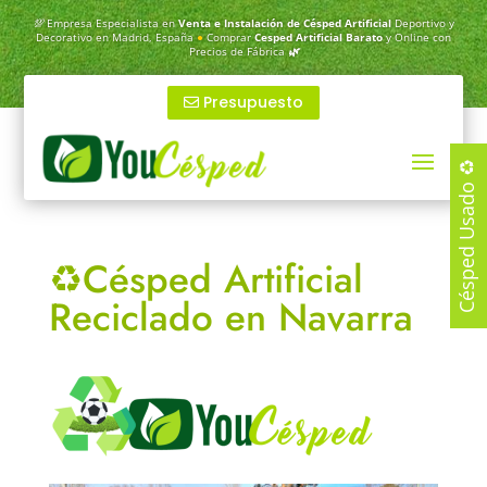
💯
Empresa Especialista en
Venta e Instalación de Césped Artificial
Deportivo y
Decorativo en Madrid, España
●
Comprar
Cesped Artificial Barato
y Online con
Precios de Fábrica
🌿
Presupuesto
Césped Usado ♻️
♻️Césped Artificial
Reciclado en Navarra