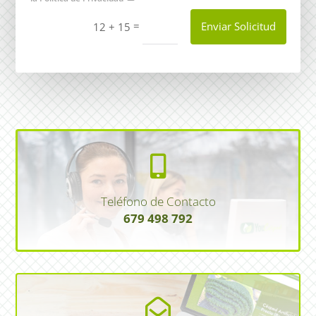
=
Enviar Solicitud
12 + 15

Teléfono de Contacto
679 498 792
