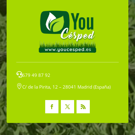

679 49 87 92

C/ de la Pirita, 12 – 28041 Madrid (España)