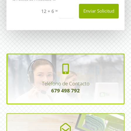
=
Enviar Solicitud
12 + 6

Teléfono de Contacto
679 498 792
