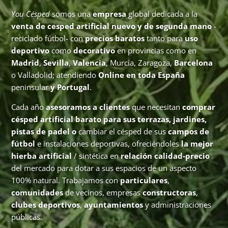
You Césped
somos una
empresa
global dedicada a la
venta de cesped artificial nuevo y de segunda mano
-
reciclado fútbol- con
precios baratos
tanto para
uso
deportivo
como
decorativo
en provincias como en
Madrid
,
Sevilla
,
Valencia
, Murcia, Zaragoza,
Barcelona
o Valladolid; atendiendo
Online en toda España
peninsular
y Portugal
.
Cada año
asesoramos a clientes
que necesitan
comprar
césped artificial barato para sus terrazas, jardines,
pistas de padel o
cambiar el césped de sus
campos de
fútbol
e instalaciones deportivas, ofreciéndoles
la mejor
hierba artificial
/ sintética en
relación calidad-precio
del mercado para dotar a sus espacios de un aspecto
100% natural. Trabajamos con
particulares
,
comunidades
de vecinos, empresas
constructoras
,
clubes deportivos
,
ayuntamientos
y administraciones
públicas.