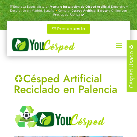
💯
Empresa Especialista en
Venta e Instalación de Césped Artificial
Deportivo y
Decorativo en Madrid, España
●
Comprar
Cesped Artificial Barato
y Online con
Precios de Fábrica
🌿
Presupuesto
Césped Usado ♻️
♻️Césped Artificial
Reciclado en Palencia