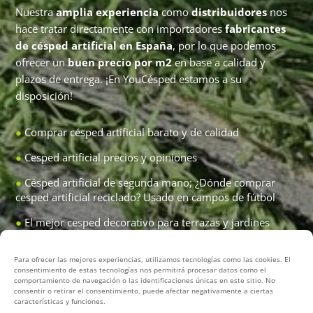
Nuestra
amplia experiencia
como
distribuidores
nos
hace tratar directamente con importadores
fabricantes
de césped artificial en España
, por lo que podemos
ofrecer un
buen precio por m2
en base a calidad y
plazos de entrega. ¡En YouCésped estamos a su
disposición!
●
Comprar césped artificial barato
y de calidad
●
Cesped artificial precios y opiniones
●
Césped artificial de segunda mano;
¿Dónde comprar
cesped artificial reciclado?
Usado en campos de fútbol
●
El mejor cesped decorativo para terrazas y jardines
●
Desmontaje césped artificial de campos de fútbol
Para ofrecer las mejores experiencias, utilizamos tecnologías como las cookies. El
(servicio integral)
consentimiento de estas tecnologías nos permitirá procesar datos como el
comportamiento de navegación o las identificaciones únicas en este sitio. No
●
Sustitución cesped pistas de pádel
(cambio antiguo por
consentir o retirar el consentimiento, puede afectar negativamente a ciertas
nuevo)
características y funciones.