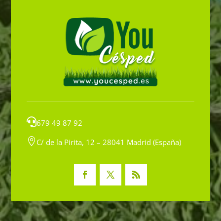

679 49 87 92

C/ de la Pirita, 12 – 28041 Madrid (España)