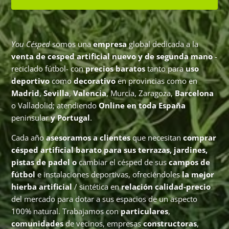
You Césped
somos una
empresa
global dedicada a la
venta de cesped artificial nuevo y de segunda mano
-
reciclado fútbol- con
precios baratos
tanto para
uso
deportivo
como
decorativo
en provincias como en
Madrid
,
Sevilla
,
Valencia
, Murcia, Zaragoza,
Barcelona
o Valladolid; atendiendo
Online en toda España
peninsular
y Portugal
.
Cada año
asesoramos a clientes
que necesitan
comprar
césped artificial barato para sus terrazas, jardines,
pistas de padel o
cambiar el césped de sus
campos de
fútbol
e instalaciones deportivas, ofreciéndoles
la mejor
hierba artificial
/ sintética en
relación calidad-precio
del mercado para dotar a sus espacios de un aspecto
100% natural. Trabajamos con
particulares
,
comunidades
de vecinos, empresas
constructoras
,