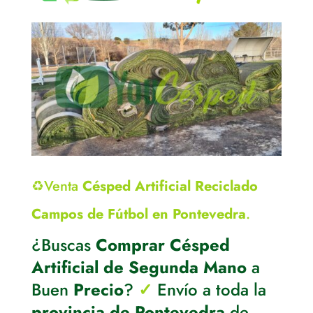
♻️Venta
Césped Artificial Reciclado
Campos de Fútbol en Pontevedra
.
¿Buscas
Comprar Césped
Artificial de Segunda Mano
a
Buen
Precio
?
✓
Envío a toda la
provincia de Pontevedra
de