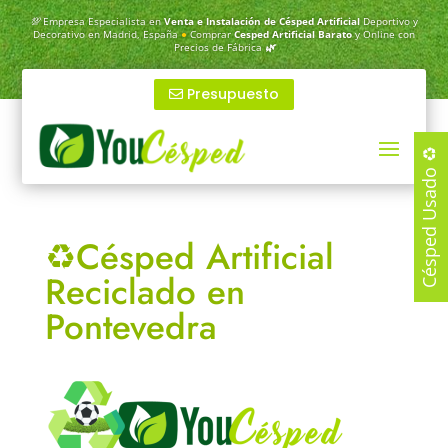
💯
Empresa Especialista en
Venta e Instalación de Césped Artificial
Deportivo y
Decorativo en Madrid, España
●
Comprar
Cesped Artificial Barato
y Online con
Precios de Fábrica
🌿
Presupuesto
Césped Usado ♻️
♻️Césped Artificial
Reciclado en
Pontevedra