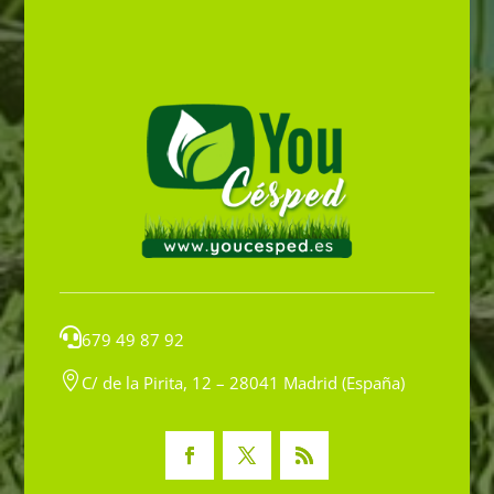

679 49 87 92

C/ de la Pirita, 12 – 28041 Madrid (España)