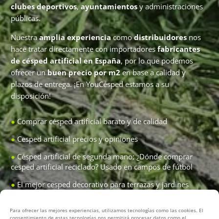
clubes deportivos
,
ayuntamientos
y administraciones
públicas.
Nuestra
amplia experiencia
como
distribuidores
nos
hace tratar directamente con importadores
fabricantes
de césped artificial en España
, por lo que podemos
ofrecer un
buen precio por m2
en base a calidad y
plazos de entrega. ¡En YouCésped estamos a su
disposición!
●
Comprar césped artificial barato
y de calidad
●
Cesped artificial precios y opiniones
●
Césped artificial de segunda mano;
¿Dónde comprar
cesped artificial reciclado?
Usado en campos de fútbol
●
El mejor cesped decorativo para terrazas y jardines
●
Desmontaje césped artificial de campos de fútbol
Para ofrecer las mejores experiencias, utilizamos tecnologías como las cookies. El
(servicio integral)
consentimiento de estas tecnologías nos permitirá procesar datos como el