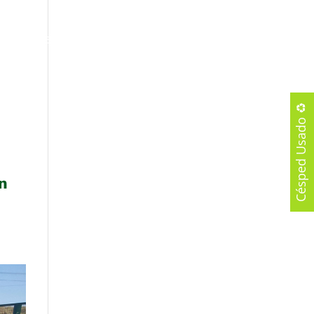
IAL
Blog
Proyectos
Opiniones
Césped Usado ♻️
n