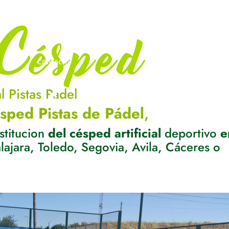
Inicio
Conoce YOUCESPED
Tipos CÉSPED ARTIFIC
Contacto
l Pistas Padel
ésped Pistas de Pádel
,
stitucion
del césped artificial
deportivo
e
ajara, Toledo, Segovia, Avila, Cáceres o