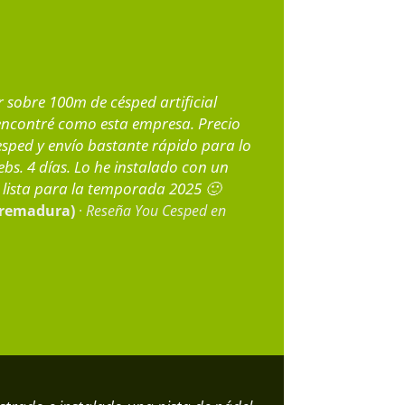
obre 100m de césped artificial
ncontré como esta empresa. Precio
esped y envío bastante rápido para lo
s. 4 días. Lo he instalado con un
a lista para la temporada 2025 🙂
tremadura)
·
Reseña You Cesped en