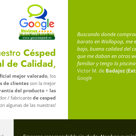
Buscando donde comprar s
barato en Wallapop, me e
bajo, buena calidad del c
estro
Césped
que me daban en otras web
ial de Calidad
,
familiar y tengo la piscin
Victor M. de
Badajoz (Ex
ficial mejor valorado
, los
Google
s de clientes
son la mejor
rantía del producto
+
las
dor / fabricante
de cesped
on algunas de las nuestras!