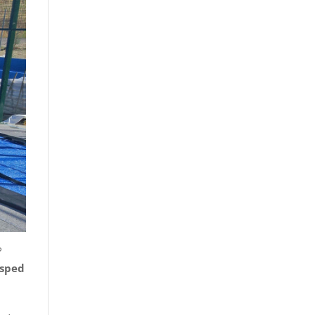
?
esped