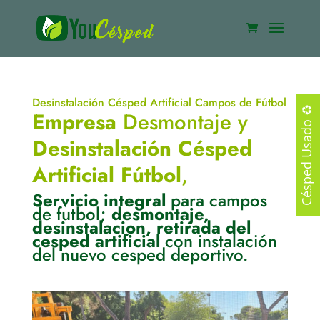
Desinstalación Césped Artificial Campos de Fútbol
Césped Usado ♻️
Empresa
Desmontaje y
Desinstalación Césped
Artificial Fútbol
,
Servicio integral
para campos
de futbol;
desmontaje,
desinstalacion, retirada del
cesped artificial
con instalación
del nuevo cesped deportivo.