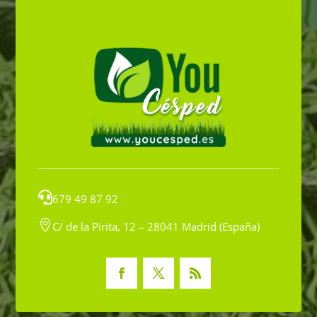

679 49 87 92

C/ de la Pirita, 12 – 28041 Madrid (España)