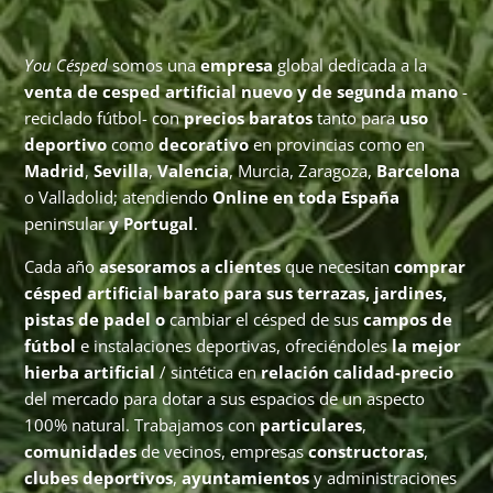
You Césped
somos una
empresa
global dedicada a la
venta de cesped artificial nuevo y de segunda mano
-
reciclado fútbol- con
precios baratos
tanto para
uso
deportivo
como
decorativo
en provincias como en
Madrid
,
Sevilla
,
Valencia
, Murcia, Zaragoza,
Barcelona
o Valladolid; atendiendo
Online en toda España
peninsular
y Portugal
.
Cada año
asesoramos a clientes
que necesitan
comprar
césped artificial barato para sus terrazas, jardines,
pistas de padel o
cambiar el césped de sus
campos de
fútbol
e instalaciones deportivas, ofreciéndoles
la mejor
hierba artificial
/ sintética en
relación calidad-precio
del mercado para dotar a sus espacios de un aspecto
100% natural. Trabajamos con
particulares
,
comunidades
de vecinos, empresas
constructoras
,
clubes deportivos
,
ayuntamientos
y administraciones