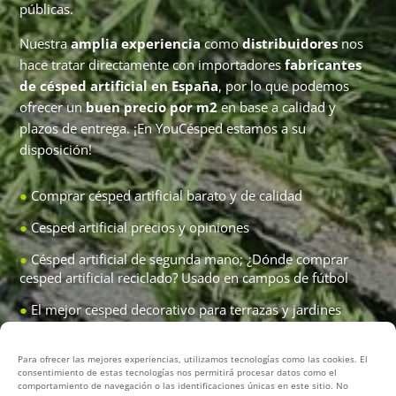
públicas.
Nuestra
amplia experiencia
como
distribuidores
nos
hace tratar directamente con importadores
fabricantes
de césped artificial en España
, por lo que podemos
ofrecer un
buen precio por m2
en base a calidad y
plazos de entrega. ¡En YouCésped estamos a su
disposición!
●
Comprar césped artificial barato
y de calidad
●
Cesped artificial precios y opiniones
●
Césped artificial de segunda mano;
¿Dónde comprar
cesped artificial reciclado?
Usado en campos de fútbol
●
El mejor cesped decorativo para terrazas y jardines
●
Desmontaje césped artificial de campos de fútbol
(servicio integral)
Para ofrecer las mejores experiencias, utilizamos tecnologías como las cookies. El
consentimiento de estas tecnologías nos permitirá procesar datos como el
comportamiento de navegación o las identificaciones únicas en este sitio. No
●
Sustitución cesped pistas de pádel
(cambio antiguo por